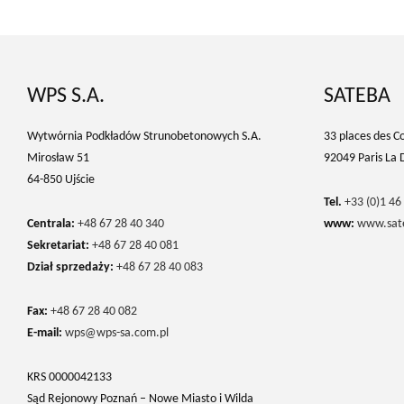
WPS S.A.
SATEBA
Wytwórnia Podkładów Strunobetonowych S.A.
33 places des Co
Mirosław 51
92049 Paris La 
64-850 Ujście
Tel.
+33 (0)1 46
Centrala:
+48 67 28 40 340
www:
www.sat
Sekretariat:
+48 67 28 40 081
Dział sprzedaży:
+48 67 28 40 083
Fax:
+48 67 28 40 082
E-mail:
wps@wps-sa.com.pl
KRS 0000042133
Sąd Rejonowy Poznań – Nowe Miasto i Wilda