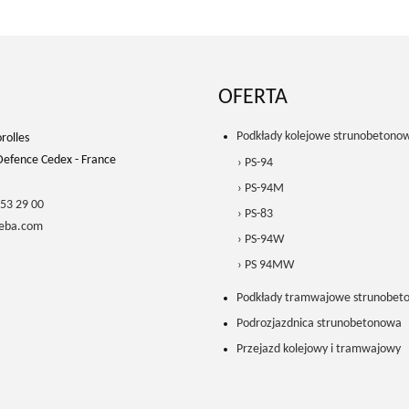
OFERTA
Podkłady kolejowe strunobetono
rolles
Defence Cedex - France
› PS-94
› PS-94M
 53 29 00
› PS-83
eba.com
› PS-94W
› PS 94MW
Podkłady tramwajowe strunobet
Podrozjazdnica strunobetonowa
Przejazd kolejowy i tramwajowy